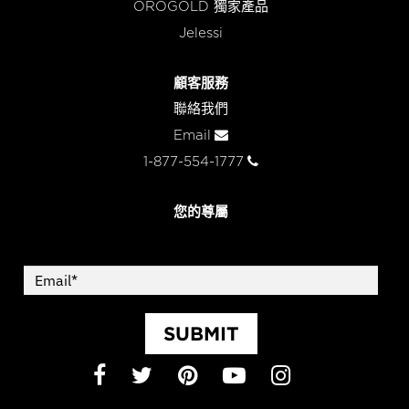
OROGOLD 獨家產品
Jelessi
顧客服務
聯絡我們
Email
1-877-554-1777
您的尊屬
SUBMIT
Facebook
Twitter
Pinterest
YouTube
Instagram