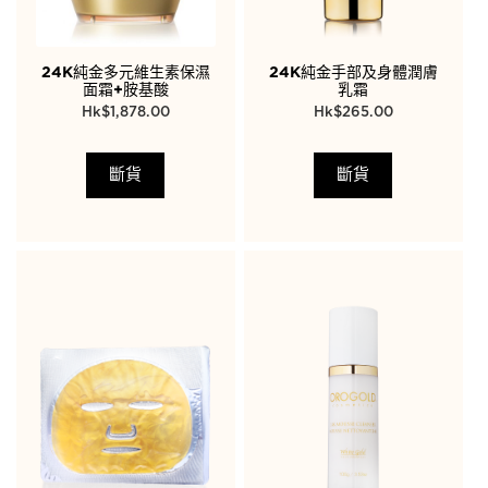
24K純金多元維生素保濕
24K純金手部及身體潤膚
面霜+胺基酸
乳霜
$
1,878.00
$
265.00
斷貨
斷貨