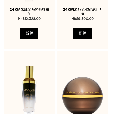
24K納米純金晚間修護精
24K納米純金水嫩絲滑面
華
膜
$
12,328.00
$
9,500.00
斷貨
斷貨