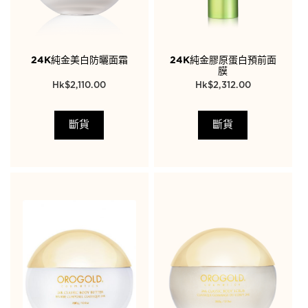
24K純金美白防曬面霜
24K純金膠原蛋白預前面
膜
$
2,110.00
$
2,312.00
斷貨
斷貨