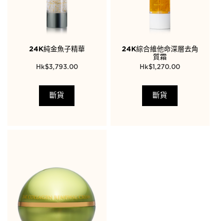
24K純金魚子精華
24K綜合維他命深層去角
質霜
$
3,793.00
$
1,270.00
斷貨
斷貨