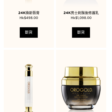
24K煥新唇膏
24K男士剃鬚後修護乳
$
498.00
$
1,098.00
斷貨
斷貨