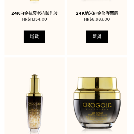
24K白金抗衰老抗皺乳液
24K納米純金修護面霜
$
11,154.00
$
6,983.00
斷貨
斷貨