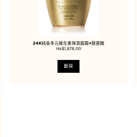
24K純金多元維生素保濕面霜+胺基酸
$
1,878.00
斷貨