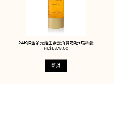
24K純金多元維生素去角質啫喱+扁桃酸
$
1,878.00
斷貨