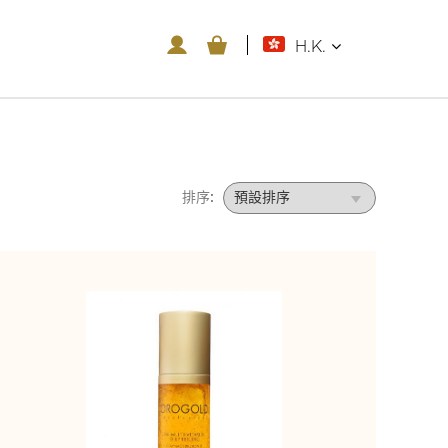
H.K.
排序: