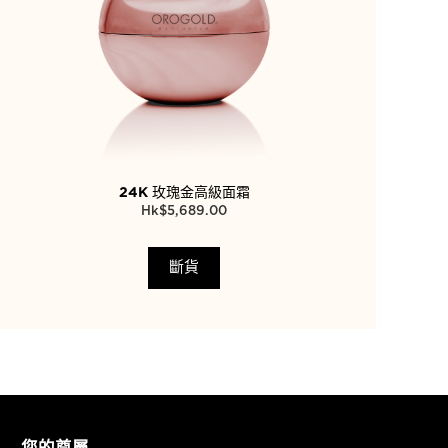
24K 玫瑰金高級面霜
$
5,689.00
斷貨
您的尊屬