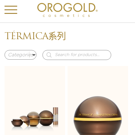
TÉRMICA系列
Products
search