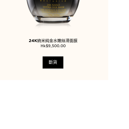
24K納米純金水嫩絲滑面膜
$
9,500.00
斷貨