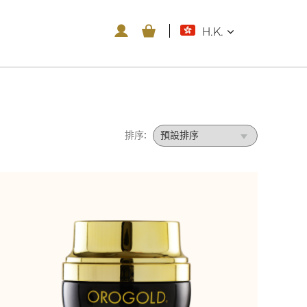
H.K.
排序: