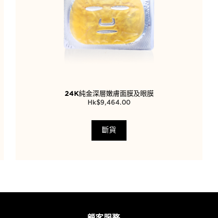
24K純金深層嫩膚面膜及眼膜
$
9,464.00
斷貨
顧客服務