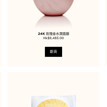
24K 玫瑰金水潤面膜
$
9,483.00
斷貨