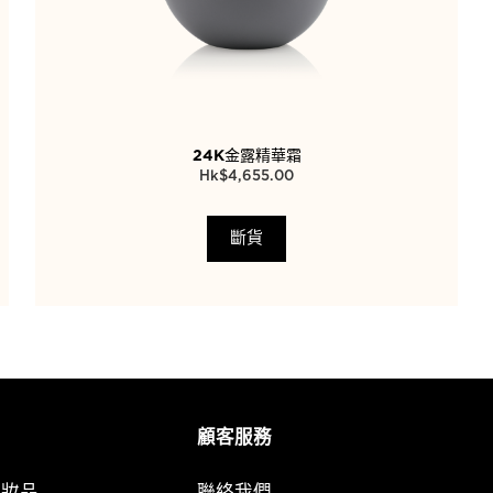
24K金露精華霜
$
4,655.00
斷貨
顧客服務
化妝品
聯絡我們