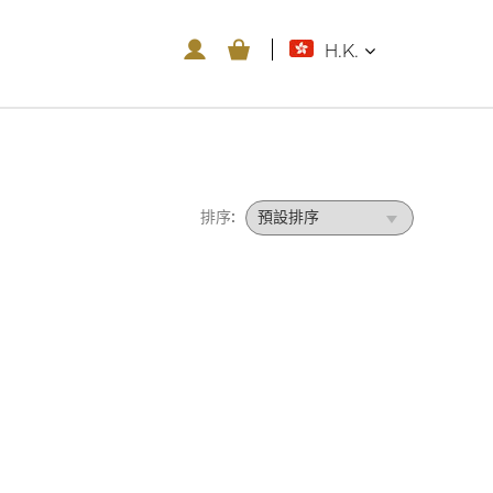
H.K.
排序: