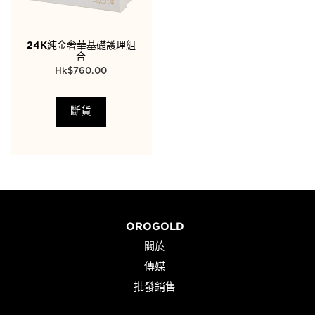
24K純金奢華基礎護理組
合
$
760.00
斷貨
OROGOLD
關於
傳媒
批發銷售