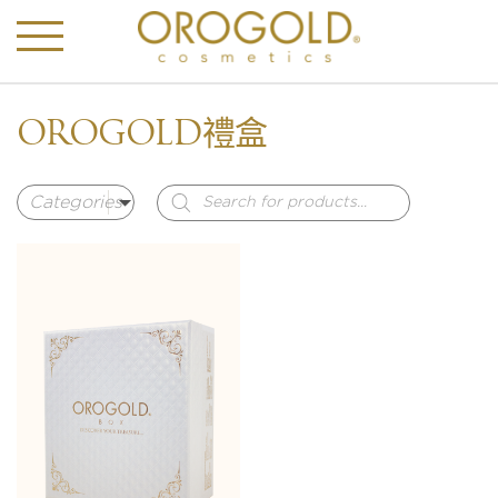
OROGOLD禮盒
Products
search