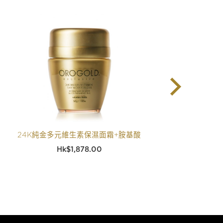
24K純金多元維生素保濕面霜+胺基酸
$
1,878.00