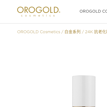
OROGOLD CO
OROGOLD Cosmetics
白金系列
24K 抗老