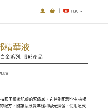
H.K.
眼部精華液
白金系列
眼部產品
,
有现货
保持眼周細嫩肌膚的緊緻感。它特別配製含有棕櫚
）的配方，能讓您感覺年輕和容光煥發。使用這款