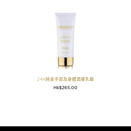
24K純金手部及身體潤膚乳霜
$
265.00