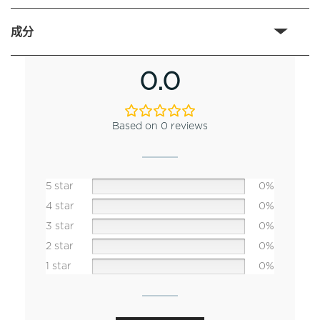
成分
0.0
Based on 0 reviews
5 star
0%
4 star
0%
3 star
0%
2 star
0%
1 star
0%