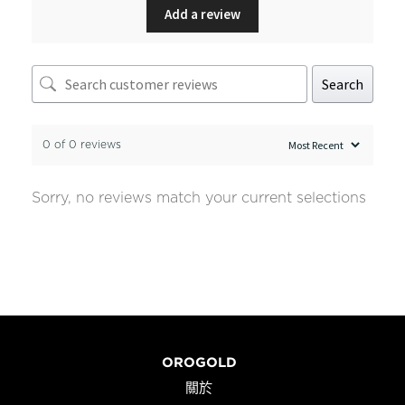
Add a review
Search
0 of 0 reviews
Sorry, no reviews match your current selections
OROGOLD
關於