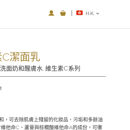
H.K.
素C潔面乳
洗面奶和醒膚水
維生素C系列
,
货
溫和，可去除肌膚上殘留的化妝品、污垢和多餘油
維他命C、蘆薈與棕櫚酸維他命A的成份，可徹