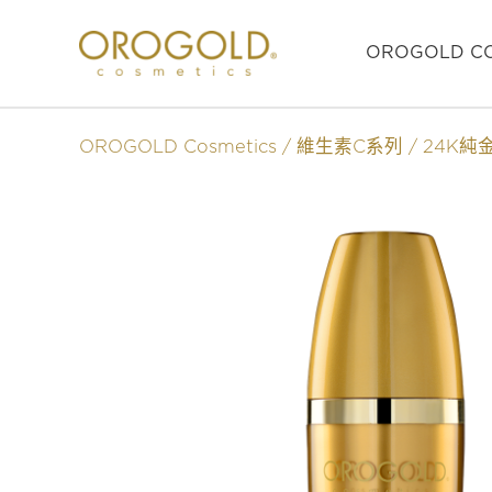
OROGOLD CO
OROGOLD Cosmetics
維生素C系列
24K純