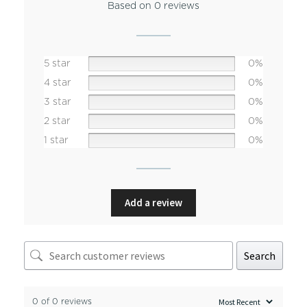
Based on 0 reviews
5 star
0%
4 star
0%
3 star
0%
2 star
0%
1 star
0%
Add a review
Search
0 of 0 reviews