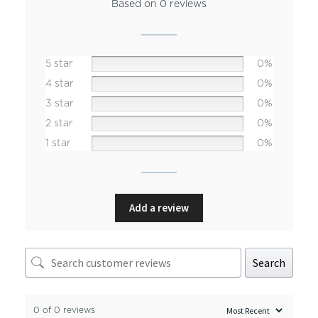
Based on 0 reviews
5 star
0%
4 star
0%
3 star
0%
2 star
0%
1 star
0%
Add a review
Search
0 of 0 reviews