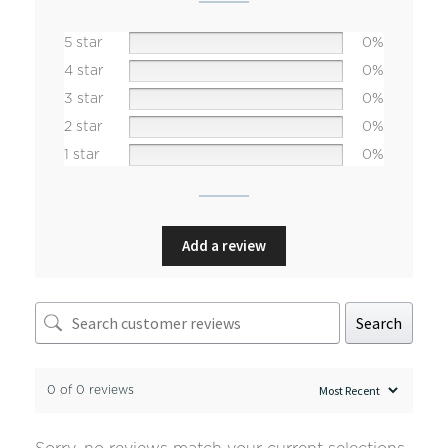
5 star
0%
4 star
0%
3 star
0%
2 star
0%
1 star
0%
Add a review
Search
0 of 0 reviews