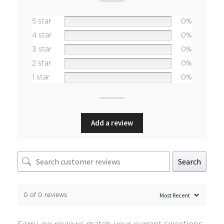
5 star
0%
4 star
0%
3 star
0%
2 star
0%
1 star
0%
Add a review
Search
0 of 0 reviews