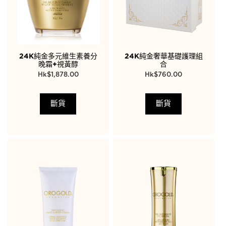
24K純金多元維生素養分
24K純金奢華基礎護理組
晚霜+視黃醇
合
$
1,878.00
$
760.00
斷貨
斷貨