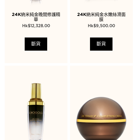
24K納米純金晚間修護精
24K納米純金水嫩絲滑面
華
膜
$
12,328.00
$
9,500.00
斷貨
斷貨