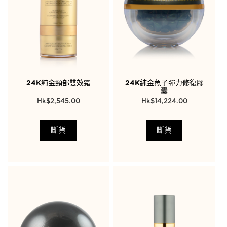
24K純金頸部雙效霜
24K純金魚子彈力修復膠
囊
$
2,545.00
$
14,224.00
斷貨
斷貨