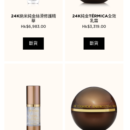
24K納米純金絲滑修護精
24K純金TÉRMICA全效
華
乳霜
$
6,983.00
$
3,319.00
斷貨
斷貨