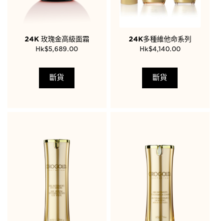
24K 玫瑰金高級面霜
24K多種維他命系列
$
5,689.00
$
4,140.00
斷貨
斷貨