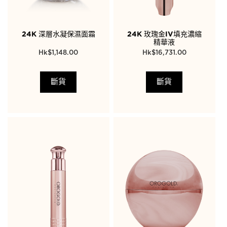
24K 深層水凝保濕面霜
24K 玫瑰金IV填充濃縮
精華液
$
1,148.00
$
16,731.00
斷貨
斷貨