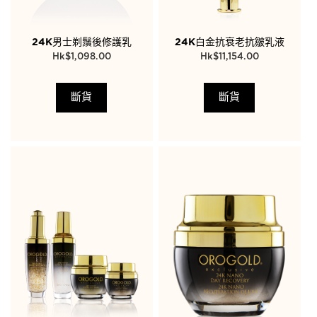
24K男士剃鬚後修護乳
24K白金抗衰老抗皺乳液
$
1,098.00
$
11,154.00
斷貨
斷貨