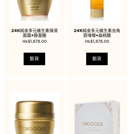
24K純金多元維生素保濕
24K純金多元維生素去角
面霜+胺基酸
質啫喱+扁桃酸
$
1,878.00
$
1,878.00
斷貨
斷貨