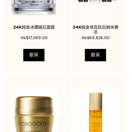
24K純金冰鑽磁石面膜
24K純金埃及妖后納米療
法
$
17,069.00
$
69,828.00
斷貨
斷貨