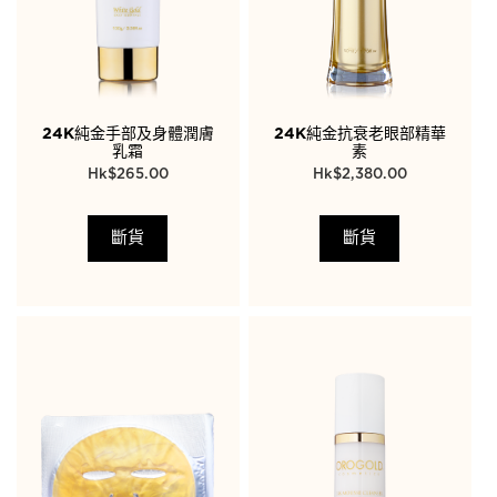
24K純金手部及身體潤膚
24K純金抗衰老眼部精華
乳霜
素
$
265.00
$
2,380.00
斷貨
斷貨