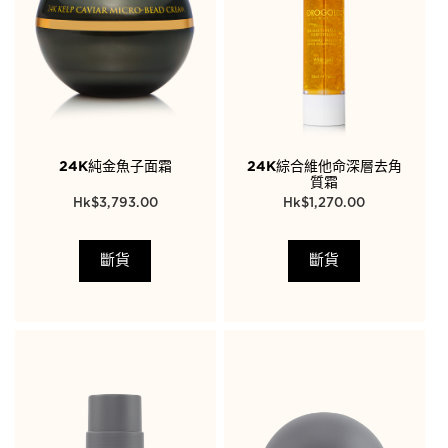
24K純金魚子面霜
24K綜合維他命深層去角
質霜
$
3,793.00
$
1,270.00
斷貨
斷貨